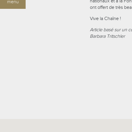
nationaux et à la Fo
menu
ont offert de très bea
Vive la Chaîne !
Article basé sur un 
Barbara Tritschler