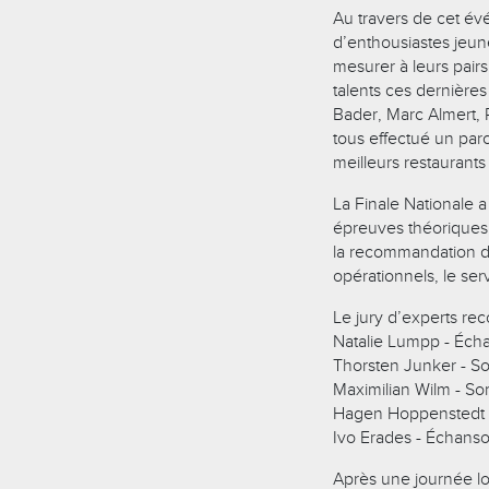
Au travers de cet év
d’enthousiastes jeu
mesurer à leurs pair
talents ces dernières
Bader, Marc Almert, P
tous effectué un parc
meilleurs restaurant
La Finale Nationale a
épreuves théoriques
la recommandation d
opérationnels, le se
Le jury d’experts re
Natalie Lumpp - Éch
Thorsten Junker - S
Maximilian Wilm - S
Hagen Hoppenstedt 
Ivo Erades - Échans
Après une journée lon