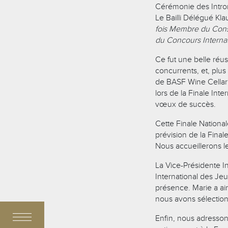
Cérémonie des Introni
Le Bailli Délégué Kla
fois Membre du Cons
du Concours Interna
Ce fut une belle réus
concurrents, et, plu
de BASF Wine Cellar à
lors de la Finale Int
vœux de succès.
Cette Finale National
prévision de la Final
Nous accueillerons l
La Vice-Présidente I
International des Jeu
présence. Marie a ain
nous avons sélectio
Enfin, nous adresson