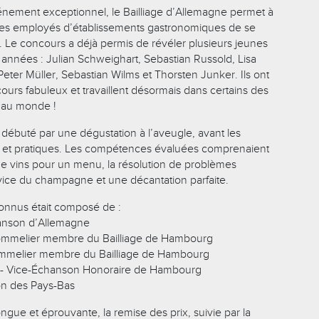
énement exceptionnel, le Bailliage d’Allemagne permet à
nes employés d’établissements gastronomiques de se
s. Le concours a déjà permis de révéler plusieurs jeunes
 années : Julian Schweighart, Sebastian Russold, Lisa
eter Müller, Sebastian Wilms et Thorsten Junker. Ils ont
ours fabuleux et travaillent désormais dans certains des
s au monde !
 débuté par une dégustation à l’aveugle, avant les
 et pratiques. Les compétences évaluées comprenaient
e vins pour un menu, la résolution de problèmes
rvice du champagne et une décantation parfaite.
connus était composé de :
anson d’Allemagne
ommelier membre du Bailliage de Hambourg
ommelier membre du Bailliage de Hambourg
- Vice-Échanson Honoraire de Hambourg
on des Pays-Bas
gue et éprouvante, la remise des prix, suivie par la