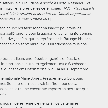
sations, a eu lieu dans la soirée à l’hôtel Nassauer Hof.
us Tritschler a présidé les cérémonies. [
Ndlr : Klaus est à la
eil d’Administration et Membre du Comité organisateur
tional des Jeunes Sommeliers.
]
site et une véritable reconnaissance pour tous les
s particulièrement, pour la gagnante, Johanna Bergeman,
 Ludwigshafen, qui ira représenter le Bailliage National
ernationale en septembre. Nous lui adressons tous nos
e était d’ailleurs une répétition générale réussie en
e Internationale, qui aura également lieu à Wiesbaden.
es jeunes talents internationaux du 14 au 18 septembre.
nternationale Marie Jones, Présidente du Concours
nes Sommeliers, nous avait fait l’honneur de sa
si pu se faire une excellente impression des sites que
nnés.
s nos sincères remerciements à nos partenaires