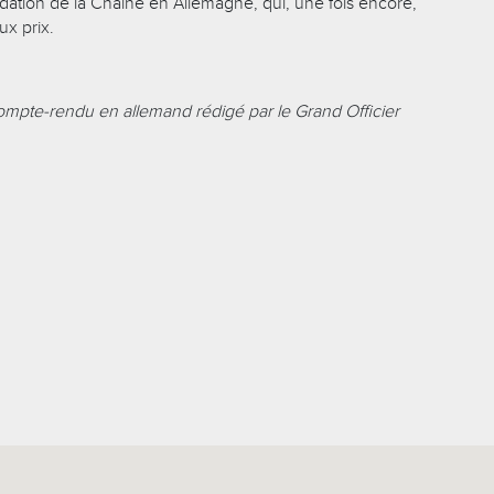
ndation de la Chaîne en Allemagne, qui, une fois encore,
ux prix.
compte-rendu en allemand rédigé par le Grand Officier