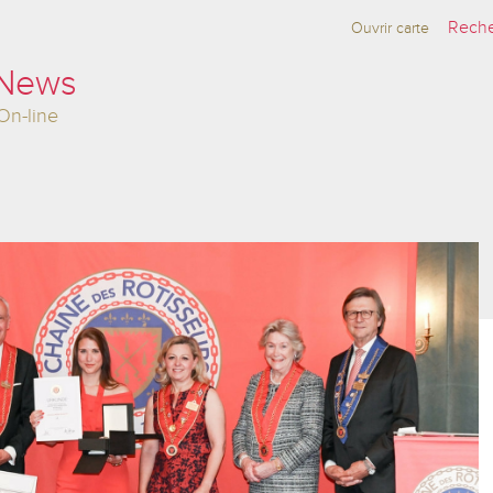
Ouvrir carte
 News
On-line