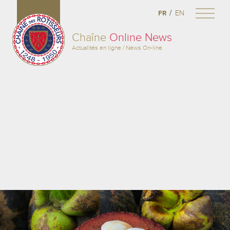
/
FR
EN
Chaîne
Online News
Actualités en ligne / News On-line