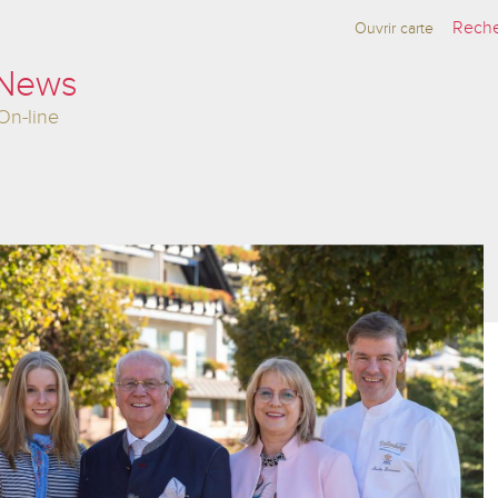
Ouvrir carte
 News
On-line