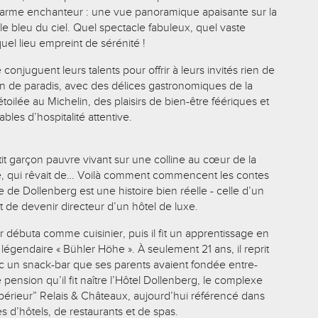
harme enchanteur : une vue panoramique apaisante sur la
le bleu du ciel. Quel spectacle fabuleux, quel vaste
uel lieu empreint de sérénité !
conjuguent leurs talents pour offrir à leurs invités rien de
in de paradis, avec des délices gastronomiques de la
oilée au Michelin, des plaisirs de bien-être féériques et
les d’hospitalité attentive.
petit garçon pauvre vivant sur une colline au cœur de la
e, qui rêvait de… Voilà comment commencent les contes
e de Dollenberg est une histoire bien réelle - celle d’un
it de devenir directeur d’un hôtel de luxe.
débuta comme cuisinier, puis il fit un apprentissage en
a légendaire « Bühler Höhe ». À seulement 21 ans, il reprit
ec un snack-bar que ses parents avaient fondée entre-
 pension qu’il fit naître l’Hôtel Dollenberg, le complexe
upérieur” Relais & Châteaux, aujourd’hui référencé dans
s d’hôtels, de restaurants et de spas.