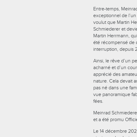
Entre-temps, Meinrad 
exceptionnel de l’un 
voulut que Martin H
Schmiederer et devien
Martin Herrmann, qui
été récompensé de de
interruption, depuis
Ainsi, le rêve d’un pe
acharné et d’un cour
apprécié des amateurs
nature. Cela devait a
pas né dans une fami
vue panoramique fabu
fées.
Meinrad Schmiederer 
et a été promu Offici
Le 14 décembre 2024