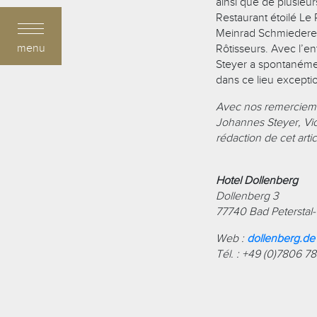
ainsi que de plusieur
Restaurant étoilé Le 
Meinrad Schmiederer
menu
Rôtisseurs. Avec l’en
Steyer a spontanémen
dans ce lieu excepti
Avec nos remerciemen
Johannes Steyer, Vic
rédaction de cet artic
Hotel Dollenberg
Dollenberg 3
77740 Bad Peterstal
Web :
dollenberg.de
Tél. : +49 (0)7806 7