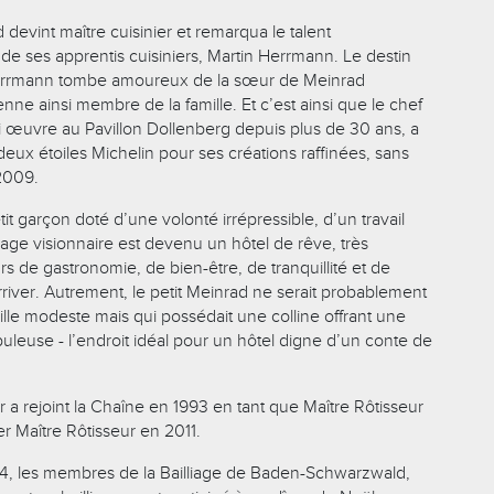
devint maître cuisinier et remarqua le talent
de ses apprentis cuisiniers, Martin Herrmann. Le destin
errmann tombe amoureux de la sœur de Meinrad
ne ainsi membre de la famille. Et c’est ainsi que le chef
 œuvre au Pavillon Dollenberg depuis plus de 30 ans, a
ux étoiles Michelin pour ses créations raffinées, sans
 2009.
tit garçon doté d’une volonté irrépressible, d’un travail
age visionnaire est devenu un hôtel de rêve, très
 de gastronomie, de bien-être, de tranquillité et de
rriver. Autrement, le petit Meinrad ne serait probablement
lle modeste mais qui possédait une colline offrant une
leuse - l’endroit idéal pour un hôtel digne d’un conte de
a rejoint la Chaîne en 1993 en tant que Maître Rôtisseur
er Maître Rôtisseur en 2011.
, les membres de la Bailliage de Baden-Schwarzwald,