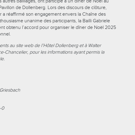
s autres bailliages, ont participé à un dîner de Noël au
Pavillon de Dollenberg. Lors des discours de clôture,
 a réaffirmé son engagement envers la Chaîne des
thousiasme unanime des participants, la Bailli Gabriele
t obtenu l’accord pour organiser le dîner de Noël 2025
onnel.
ts au site web de l’Hôtel Dollenberg et à Walter
e-Chancelier, pour les informations ayant permis la
le.
-Griesbach
8-0