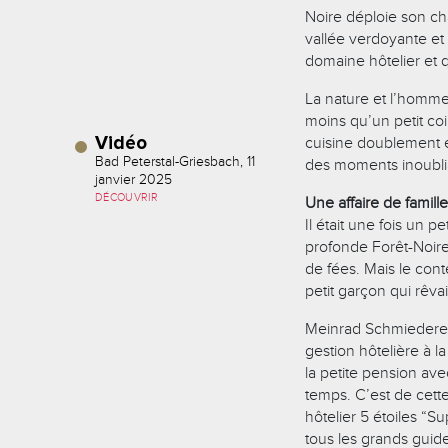
Noire déploie son c
vallée verdoyante et 
domaine hôtelier et q
La nature et l’homme 
moins qu’un petit co
Vidéo
cuisine doublement ét
Bad Peterstal-Griesbach, 11
des moments inoubliab
janvier 2025
DÉCOUVRIR
Une affaire de famille
Il était une fois un 
profonde Forêt-Noir
de fées. Mais le cont
petit garçon qui rêva
Meinrad Schmiederer 
gestion hôtelière à l
la petite pension av
temps. C’est de cette
hôtelier 5 étoiles “S
tous les grands guide