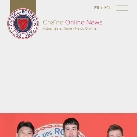
/
FR
EN
Chaîne
Online News
Actualités en ligne / News On-line