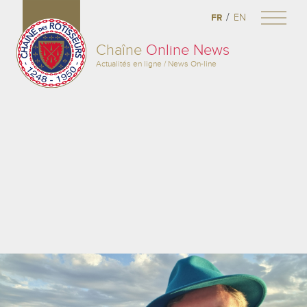
/
FR
EN
Chaîne
Online News
Actualités en ligne / News On-line