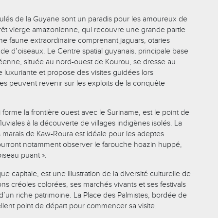
lés de la Guyane sont un paradis pour les amoureux de
forêt vierge amazonienne, qui recouvre une grande partie
une faune extraordinaire comprenant jaguars, otaries
de d’oiseaux. Le Centre spatial guyanais, principale base
enne, située au nord-ouest de Kourou, se dresse au
e luxuriante et propose des visites guidées lors
tes peuvent revenir sur les exploits de la conquête
 forme la frontière ouest avec le Suriname, est le point de
fluviales à la découverte de villages indigènes isolés. La
s marais de Kaw-Roura est idéale pour les adeptes
pourront notamment observer le farouche hoazin huppé,
iseau puant ».
 capitale, est une illustration de la diversité culturelle de
ns créoles colorées, ses marchés vivants et ses festivals
 d’un riche patrimoine. La Place des Palmistes, bordée de
ellent point de départ pour commencer sa visite.