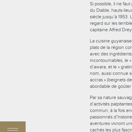
Si possible, il ne fa
du Diable, hauts-lieu
siècle jusqu’à 1953. 
regard sur les terrib
capitaine Alfred Drey
La cuisine guyanaise 
plats de la région co
avec des ingrédients
incontournables, le 
d’awara, et le « grat
nom, aussi connue so
accras » (beignets de
abordable de goûter 
Par sa nature sauvage
d’activités palpitant
commun, à la fois enr
passionnés d’histoir
aventures vivront un
cachés les plus fasc