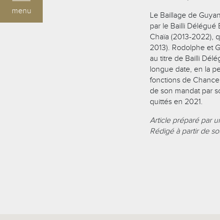
menu
Le Baillage de Guyan
par le Bailli Délég
Chaïa (2013-2022), q
2013). Rodolphe et 
au titre de Bailli D
longue date, en la 
fonctions de Chance
de son mandat par s
quittés en 2021.
Article préparé par u
Rédigé à partir de so