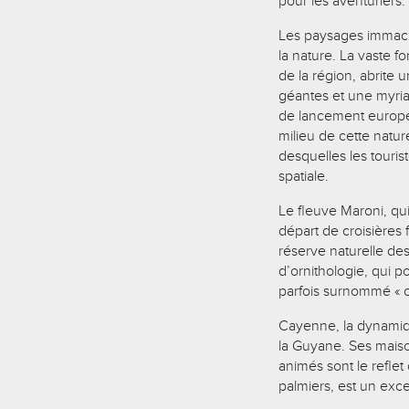
pour les aventuriers.
Les paysages immacu
la nature. La vaste 
de la région, abrite 
géantes et une myria
de lancement europé
milieu de cette natur
desquelles les touris
spatiale.
Le fleuve Maroni, qui
départ de croisières 
réserve naturelle de
d’ornithologie, qui 
parfois surnommé « o
Cayenne, la dynamique
la Guyane. Ses maiso
animés sont le reflet
palmiers, est un exc