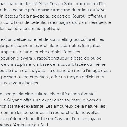
ut pas manquer les célèbres îles du Salut, notamment l’île
x de la colonie pénitentiaire française du milieu du XIXe
Un bateau fait la navette au départ de Kourou, offrant un
les conditions de détention des bagnards, parmi lesquels le
fus, célèbre prisonnier politique.
est un délicieux reflet de son melting-pot culturel. Les
njuguent souvent les techniques culinaires françaises
 tropicaux et une touche créole. Parmi les
« bouillon d’awara », ragoût onctueux à base de pulpe
in de christophine », à base de la cucurbitacée du même
us le nom de chayotte. La cuisine de rue, à l’image des «
 poisson ou de crevettes), offre un moyen délicieux et
aux saveurs locales.
, son patrimoine culturel diversifié et son éventail
es, la Guyane offre une expérience touristique hors du
ichissante et exaltante. Les amoureux de la nature, les
e comme les personnes à la recherche de nouvelles
e expérience inoubliable en Guyane, l’un des joyaux
inants d’Amérique du Sud.