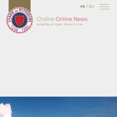
/
FR
EN
Chaîne
Online News
Actualités en ligne / News On-line