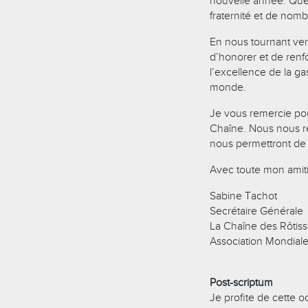
nouvelle année. Que 2
fraternité et de nom
En nous tournant ver
d’honorer et de renf
l’excellence de la ga
monde.
Je vous remercie pou
Chaîne. Nous nous r
nous permettront de 
Avec toute mon amitié
Sabine Tachot
Secrétaire Générale
La Chaîne des Rôtis
Association Mondial
Post-scriptum
Je profite de cette 