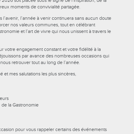
026 soit placée sous le signe de l’inspiration, de la
breux moments de convivialité partagée.
s l’avenir, l’année à venir continuera sans aucun doute
orcer nos valeurs communes, tout en célébrant
stronomie et l’art de vivre qui nous unissent à travers le
r votre engagement constant et votre fidélité à la
éjouissons par avance des nombreuses occasions qui
nous retrouver tout au long de l’année.
 et mes salutations les plus sincères,
seurs
e de la Gastronomie
occasion pour vous rappeler certains des événements