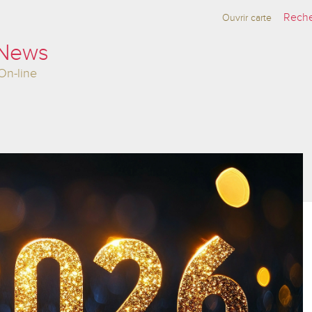
Ouvrir carte
 News
On-line