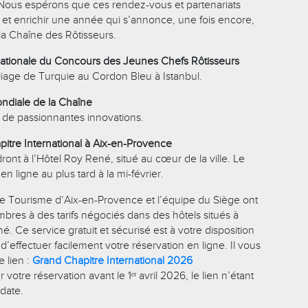
Nous espérons que ces rendez-vous et partenariats
r et enrichir une année qui s’annonce, une fois encore,
la Chaîne des Rôtisseurs.
ternationale du Concours des Jeunes Chefs Rôtisseurs
lliage de Turquie au Cordon Bleu à Istanbul.
ondiale de la Chaîne
t de passionnantes innovations.
apitre International à Aix-en-Provence
ront à l’Hôtel Roy René, situé au cœur de la ville. Le
 ligne au plus tard à la mi-février.
e de Tourisme d’Aix-en-Provence et l’équipe du Siège ont
bres à des tarifs négociés dans des hôtels situés à
. Ce service gratuit et sécurisé est à votre disposition
’effectuer facilement votre réservation en ligne. Il vous
e lien :
Grand Chapitre International 2026
 votre réservation avant le 1ᵉʳ avril 2026, le lien n’étant
 date.