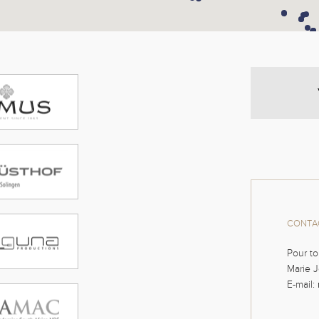
CONTAC
Pour to
Marie J
E-mail: