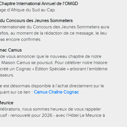
 Chapitre International Annuel de l’OMGD
iage d’Afrique du Sud au Cap.
le du Concours des Jeunes Sommeliers
ale internationale du Concours des Jeunes Sommeliers aura
efois, au moment de la rédaction de ce message, le lieu
 pas encore confirmés.
ognac Camus
r de vous annoncer que le nouveau chapitre de notre
a Maison Camus se poursuit. Pour célébrer notre histoire
éé un Cognac « Édition Spéciale » arborant l’emblème
isseurs.
e est désormais disponible à l’achat directement sur le
uant sur ce lien :
Camus Chaîne Cognac
Meurice
célébrations, nous sommes heureux de vous rappeler
lusif - renouvelé pour 2026 - avec l’Hôtel Le Meurice à