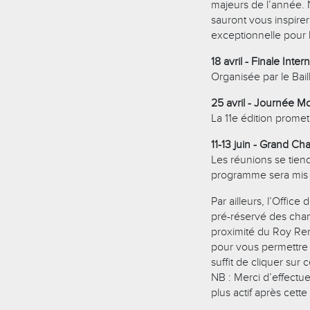
majeurs de l’année. 
sauront vous inspire
exceptionnelle pour 
18 avril - Finale In
Organisée par le Bai
25 avril - Journée M
La 11e édition prome
11-13 juin - Grand Ch
Les réunions se tiend
programme sera mis en
Par ailleurs, l’Offic
pré-réservé des cham
proximité du Roy René
pour vous permettre d
suffit de cliquer sur c
NB : Merci d’effectuer
plus actif après cette