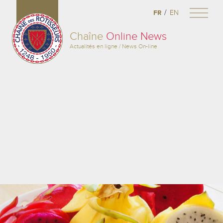
/
FR
EN
Chaîne
Online News
Actualités en ligne / News On-line