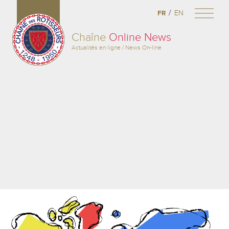
/
FR
EN
Chaîne
Online News
Actualités en ligne / News On-line