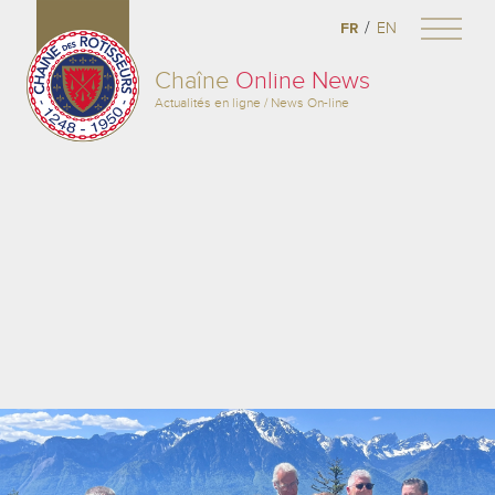
/
FR
EN
Chaîne
Online News
Actualités en ligne / News On-line