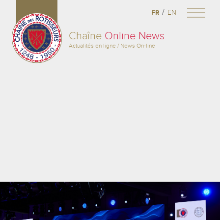
/
FR
EN
Chaîne
Online News
Actualités en ligne / News On-line