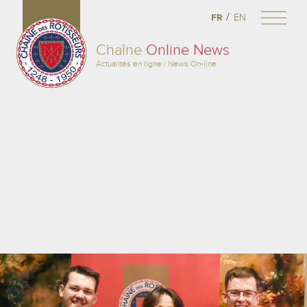
/
FR
EN
Chaîne
Online News
Actualités en ligne / News On-line