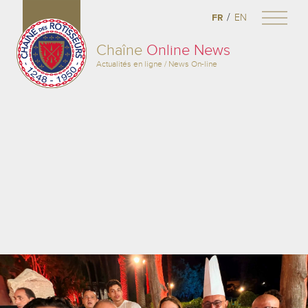
/
FR
EN
Chaîne
Online News
Actualités en ligne / News On-line