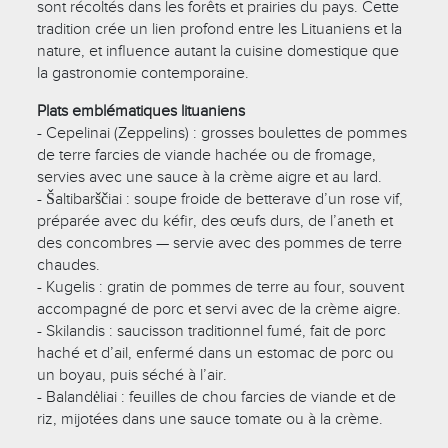
sont récoltés dans les forêts et prairies du pays. Cette
tradition crée un lien profond entre les Lituaniens et la
nature, et influence autant la cuisine domestique que
la gastronomie contemporaine.
Plats emblématiques lituaniens
- Cepelinai (Zeppelins) : grosses boulettes de pommes
de terre farcies de viande hachée ou de fromage,
servies avec une sauce à la crème aigre et au lard.
- Šaltibarščiai : soupe froide de betterave d’un rose vif,
préparée avec du kéfir, des œufs durs, de l’aneth et
des concombres — servie avec des pommes de terre
chaudes.
- Kugelis : gratin de pommes de terre au four, souvent
accompagné de porc et servi avec de la crème aigre.
- Skilandis : saucisson traditionnel fumé, fait de porc
haché et d’ail, enfermé dans un estomac de porc ou
un boyau, puis séché à l’air.
- Balandėliai : feuilles de chou farcies de viande et de
riz, mijotées dans une sauce tomate ou à la crème.