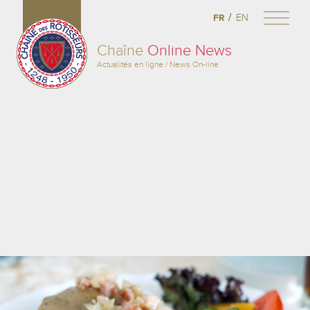
/
FR
EN
Chaîne
Online News
Actualités en ligne / News On-line